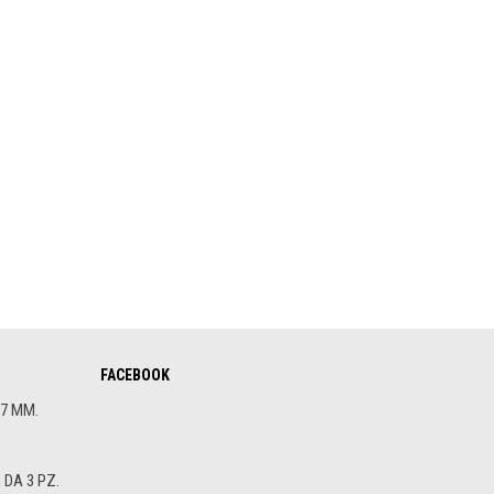
FACEBOOK
.7 MM.
DA 3 PZ.