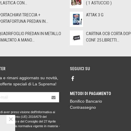
PLASTICA CON...
( 1 ASTUCCIO )
PORTACHIAVI TRECCIA +
ATTAK 3 G
PORTAFORTUNA PREDAN IN...
QUADRIFOGLIO PREDAN IN METALLO
CARTINA OCB CORTA DOP
SMALTATO A MANO...
CONF. 25 LIBRETTI...
TER
SEGUICI SU
ora e rimani aggiornato su novità,
 offerte speciali di La Suprema!
METODI DI PAGAMENTO
Bonifico Bancario
Contrassegno
di aver preso visione dell'Informativa ai
×
l Regolamento (UE) 2016/679 del
to Europeo e del Consiglio del 27 Aprile
PR) e della normativa vigente in materia -
nformativa
.