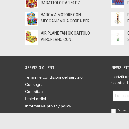
BARATTOLO DA 150 PZ.
BARCA A MOTORE CON
MECCANISMO A CORDA PER...
AIR PLANE FAN GIOCATTOLO
AEROPLANO CON...
SERVIZIO CLIENTI
NEWSLET
Iscriviti 
Termini e condizioni del servizio
sconti ed
Consegna
Contattaci
I miei ordini
Informativa privacy policy
Dichiaro 
sensi de
Parlamen
2016 (GD
Leggi l'I