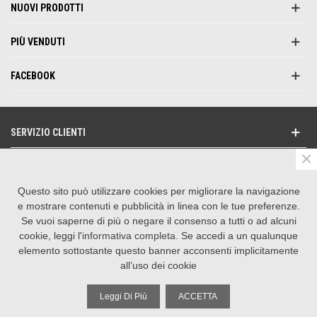
NUOVI PRODOTTI
PIÙ VENDUTI
FACEBOOK
SERVIZIO CLIENTI
×
NEWSLETTER
Questo sito può utilizzare cookies per migliorare la navigazione
SEGUICI SU
e mostrare contenuti e pubblicità in linea con le tue preferenze.
Se vuoi saperne di più o negare il consenso a tutti o ad alcuni
CONTATTACI
cookie, leggi l'
informativa completa
. Se accedi a un qualunque
elemento sottostante questo banner acconsenti implicitamente
all’uso dei cookie
©
2026 La Suprema Srl | P.IVA 01601620550
Realizzazione e-commerce by Operagrafica
Leggi Di Più
ACCETTA