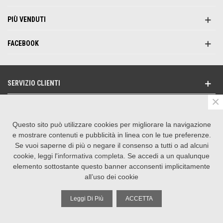
PIÙ VENDUTI
FACEBOOK
SERVIZIO CLIENTI
×
NEWSLETTER
Questo sito può utilizzare cookies per migliorare la navigazione
SEGUICI SU
e mostrare contenuti e pubblicità in linea con le tue preferenze.
Se vuoi saperne di più o negare il consenso a tutti o ad alcuni
CONTATTACI
cookie, leggi l'
informativa completa
. Se accedi a un qualunque
elemento sottostante questo banner acconsenti implicitamente
all’uso dei cookie
©
2026 La Suprema Srl | P.IVA 01601620550
Realizzazione e-commerce by Operagrafica
Leggi Di Più
ACCETTA