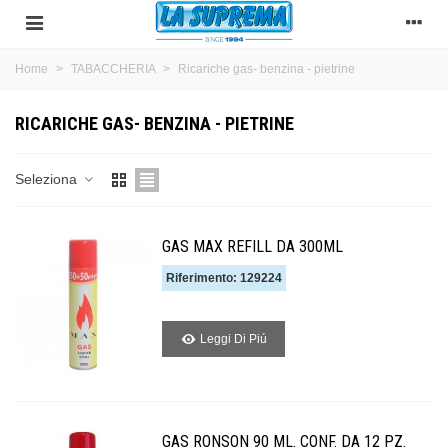
Home
>
TABACCHERIA
>
Ricariche gas- benzina - pietrine
RICARICHE GAS- BENZINA - PIETRINE
Seleziona
GAS MAX REFILL DA 300ML
Riferimento: 129224
Leggi Di Piú
GAS RONSON 90 ML. CONF. DA 12 PZ.