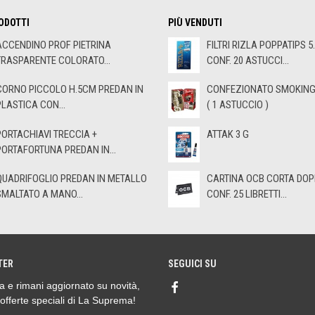
ODOTTI
PIÙ VENDUTI
ACCENDINO PROF PIETRINA
FILTRI RIZLA POPPATIPS 5
TRASPARENTE COLORATO...
CONF. 20 ASTUCCI...
CORNO PICCOLO H.5CM PREDAN IN
CONFEZIONATO SMOKING 
PLASTICA CON...
( 1 ASTUCCIO )
PORTACHIAVI TRECCIA +
ATTAK 3 G
PORTAFORTUNA PREDAN IN...
QUADRIFOGLIO PREDAN IN METALLO
CARTINA OCB CORTA DOP
SMALTATO A MANO...
CONF. 25 LIBRETTI...
TER
SEGUICI SU
ora e rimani aggiornato su novità,
 offerte speciali di La Suprema!