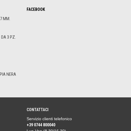
FACEBOOK
.7 MM.
DA 3 PZ.
PIA NERA
CONTATTACI
Servizio clienti telefonico
+39 0744 800040
Lun-Ven (8.30/16.30)