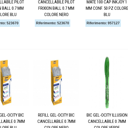
LABILE PILOT
CANCELLABILE PILOT
MATE 100 CAP INKJOY 1
N BALL 0.7 MM
FRIXION BALL 0.7 MM
MM CONF. 50 PZ COLOR
LORE BLU
COLORE NERO
BLU
nto: 523670
Riferimento: 523670
Riferimento: 957127
 GEL-OCITY BIC
REFILL GEL-OCITY BIC
BIC GEL-OCITY ILLUSION
LABILE 0.7MM
CANCELLABILE 0.7MM
CANCELLABILE 0.7MM
LORE BLU
COLORE NERO
COLORE VERDE