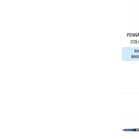
PENNA
COL
Ri
800