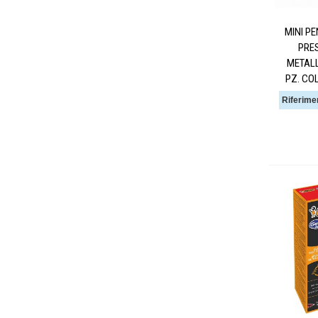
MINI P
PRES
METALL
PZ. CO
Riferime