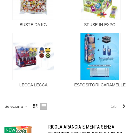
BUSTE DA KG
SFUSE IN EXPO
LECCA LECCA
ESPOSITORI CARAMELLE
Suc
Seleziona
1/5
RICOLA ARANCIA E MENTA SENZA
NEW