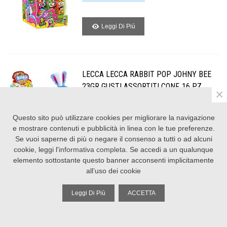
Leggi Di Piú
LECCA LECCA RABBIT POP JOHNY BEE
23GR GUSTI ASSORTITI CONF. 16 PZ.
×
Riferimento: 030714
Questo sito può utilizzare cookies per migliorare la navigazione
e mostrare contenuti e pubblicità in linea con le tue preferenze.
Leggi Di Piú
Se vuoi saperne di più o negare il consenso a tutti o ad alcuni
cookie, leggi l'
informativa completa
. Se accedi a un qualunque
elemento sottostante questo banner acconsenti implicitamente
all’uso dei cookie
LECCA LECCA SPINNER CANDY JOHNY
BEE 23G. CONF. 16 PZ. ASSORTITI
Leggi Di Più
ACCETTA
Riferimento: 231534
Colonna sinistra
Torna su