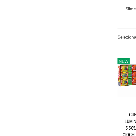
Slime
Selezion
NEW
CU
LUMI
5.5X5
GIOCHI