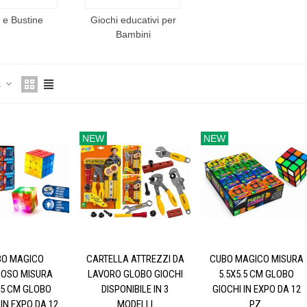
 e Bustine
Giochi educativi per
Bambini
a
NEW
NEW
BO MAGICO
CARTELLA ATTREZZI DA
CUBO MAGICO MISURA
NOSO MISURA
LAVORO GLOBO GIOCHI
5.5X5.5 CM GLOBO
.5 CM GLOBO
DISPONIBILE IN 3
GIOCHI IN EXPO DA 12
 IN EXPO DA 12
MODELLI
PZ.