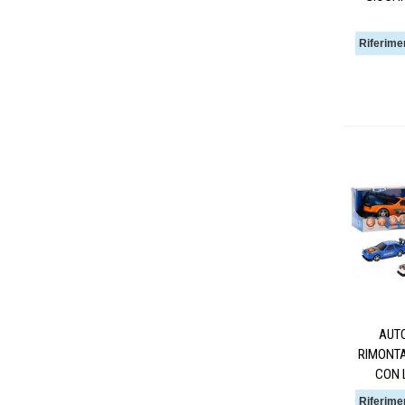
Riferime
AUT
RIMONTA
CON L
Riferime