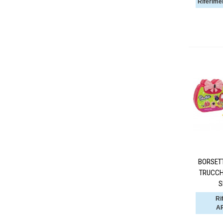
Riferime
BORSET
TRUCCH
S
Ri
AR