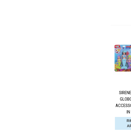
SIREN
GLOBO
ACCESSO
IN
Ri
AR