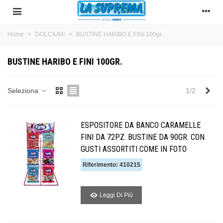
Home
>
DOLCIUMI
>
BUSTINE HARIBO E FINI 100gr.
BUSTINE HARIBO E FINI 100GR.
Suc
Seleziona
1/2
ESPOSITORE DA BANCO CARAMELLE
FINI DA 72PZ. BUSTINE DA 90GR. CON
GUSTI ASSORTITI COME IN FOTO
Riferimento: 410215
Leggi Di Piú