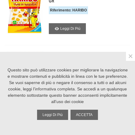
GR
Riferimento: HARIBO
Leggi Di Piú
×
BUSTINA POLKA HARIBO DA 80 GR
Riferimento: HARIBO
Questo sito può utilizzare cookies per migliorare la navigazione
e mostrare contenuti e pubblicità in linea con le tue preferenze.
Se vuoi saperne di più o negare il consenso a tutti o ad alcuni
Leggi Di Piú
cookie, leggi l'
informativa completa
. Se accedi a un qualunque
elemento sottostante questo banner acconsenti implicitamente
all’uso dei cookie
Leggi Di Più
ACCETTA
BUSTINA ANGURIA HARIBO 80GR
Riferimento: HARIBO
Colonna sinistra
Torna su