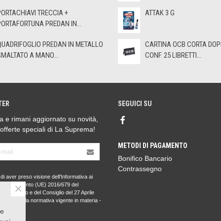
PORTACHIAVI TRECCIA +
ATTAK 3 G
PORTAFORTUNA PREDAN IN...
QUADRIFOGLIO PREDAN IN METALLO
CARTINA OCB CORTA DOP
SMALTATO A MANO...
CONF. 25 LIBRETTI...
TER
SEGUICI SU
ora e rimani aggiornato su novità,
 offerte speciali di La Suprema!
METODI DI PAGAMENTO
Bonifico Bancario
Contrassegno
di aver preso visione dell'Informativa ai
×
l Regolamento (UE) 2016/679 del
to Europeo e del Consiglio del 27 Aprile
PR) e della normativa vigente in materia -
nformativa
.
 e