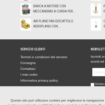
BARCA A MOTORE CON
MECCANISMO A CORDA PER...
AIR PLANE FAN GIOCATTOLO
AEROPLANO CON...
SERVIZIO CLIENTI
NEWSLET
Iscriviti 
Termini e condizioni del servizio
sconti ed
Consegna
Contattaci
I miei ordini
Informativa privacy policy
Dichiaro 
sensi de
Parlamen
2016 (GD
Leggi l'I
Questo sito può utilizzare cookies per migliorare la navigazione