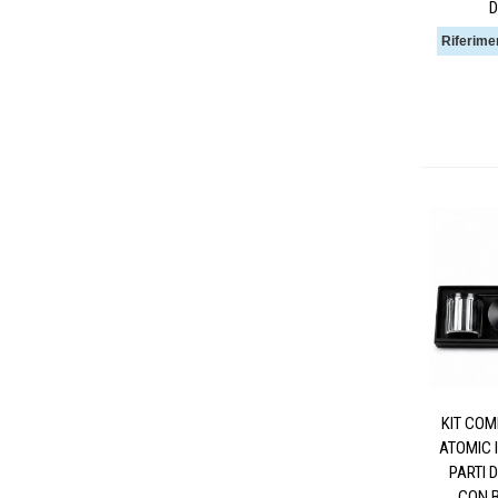
D
Riferime
KIT COM
ATOMIC 
PARTI 
CON 