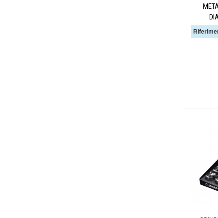
META
DI
Riferime