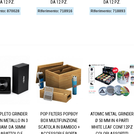
A 12 PZ.
DA 12 PZ.
DA 12 PZ.
nto: 870028
Riferimento: 718916
Riferimento: 718893
PLETO GRINDER
POP FILTERS POPBOY
ATOMIC METAL GRINDER
IN METALLO IN 3
BOX MULTIFUNZIONE
Ø 50 MM IN 4 PARTI
DIAM. DA 50MM
SCATOLA IN BAMBOO +
WHITE LEAF CONF.12PZ
BARATTOLO E
ACCESSORI E PORTA
COLORI ASSORTITI