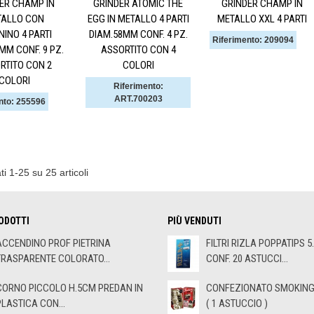
ER CHAMP IN
GRINDER ATOMIC THE
GRINDER CHAMP IN
TALLO CON
EGG IN METALLO 4 PARTI
METALLO XXL 4 PARTI
INO 4 PARTI
DIAM.58MM CONF. 4 PZ.
Riferimento: 209094
MM CONF. 9 PZ.
ASSORTITO CON 4
RTITO CON 2
COLORI
COLORI
Riferimento:
ART.700203
nto: 255596
ti 1-25 su 25 articoli
ODOTTI
PIÙ VENDUTI
ACCENDINO PROF PIETRINA
FILTRI RIZLA POPPATIPS 5
TRASPARENTE COLORATO...
CONF. 20 ASTUCCI...
CORNO PICCOLO H.5CM PREDAN IN
CONFEZIONATO SMOKING 
PLASTICA CON...
( 1 ASTUCCIO )