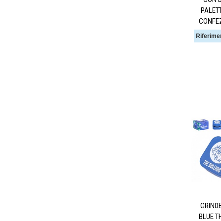
PALET
CONFE
Riferime
GRIND
BLUE T