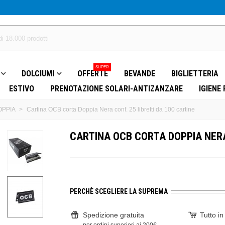
SUPER
DOLCIUMI
OFFERTE
BEVANDE
BIGLIETTERIA
ESTIVO
PRENOTAZIONE SOLARI-ANTIZANZARE
IGIENE
OPPIA
>
Cartina OCB corta Doppia Nera conf. 25 libretti da 100 cartine
CARTINA OCB CORTA DOPPIA NERA
PERCHÈ SCEGLIERE LA SUPREMA
Spedizione gratuita
Tutto i