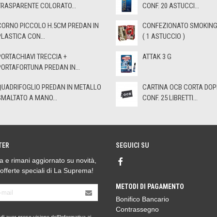
TRASPARENTE COLORATO...
CONF. 20 ASTUCCI...
CORNO PICCOLO H.5CM PREDAN IN
CONFEZIONATO SMOKING 
PLASTICA CON...
( 1 ASTUCCIO )
PORTACHIAVI TRECCIA +
ATTAK 3 G
PORTAFORTUNA PREDAN IN...
QUADRIFOGLIO PREDAN IN METALLO
CARTINA OCB CORTA DOP
SMALTATO A MANO...
CONF. 25 LIBRETTI...
TER
SEGUICI SU
ora e rimani aggiornato su novità,
 offerte speciali di La Suprema!
METODI DI PAGAMENTO
Bonifico Bancario
Contrassegno