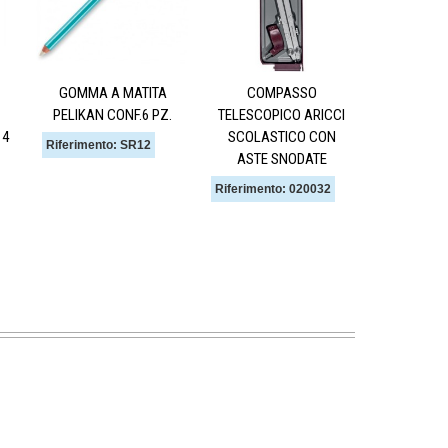
GOMMA A MATITA
COMPASSO
RISMACQUA
PELIKAN CONF.6 PZ.
TELESCOPICO ARICCI
TENUI ASSO
 4
SCOLASTICO CON
DA 20
Riferimento: SR12
ASTE SNODATE
Riferiment
Riferimento: 020032