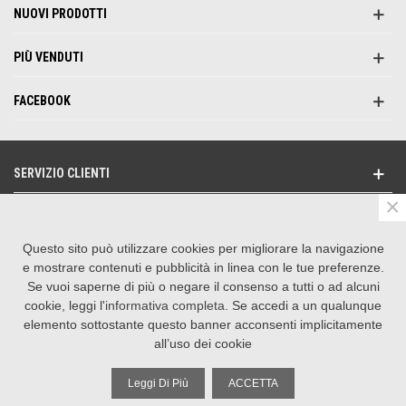
NUOVI PRODOTTI
PIÙ VENDUTI
FACEBOOK
SERVIZIO CLIENTI
×
NEWSLETTER
Questo sito può utilizzare cookies per migliorare la navigazione
SEGUICI SU
e mostrare contenuti e pubblicità in linea con le tue preferenze.
Se vuoi saperne di più o negare il consenso a tutti o ad alcuni
CONTATTACI
cookie, leggi l'
informativa completa
. Se accedi a un qualunque
elemento sottostante questo banner acconsenti implicitamente
all’uso dei cookie
©
2026 La Suprema Srl | P.IVA 01601620550
Realizzazione e-commerce by Operagrafica
Leggi Di Più
ACCETTA