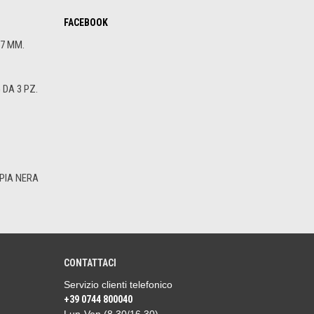
FACEBOOK
.7 MM.
DA 3 PZ.
PIA NERA
CONTATTACI
Servizio clienti telefonico
+39 0744 800040
Lun-Ven (8.30/16.30)