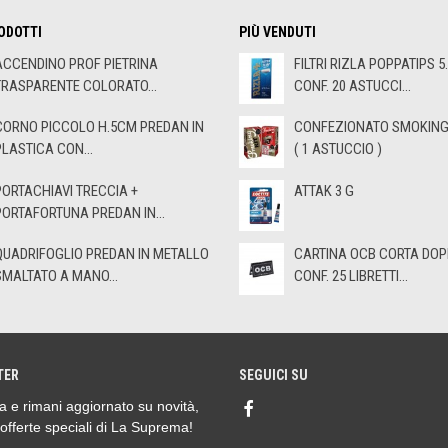
ODOTTI
PIÙ VENDUTI
ACCENDINO PROF PIETRINA
FILTRI RIZLA POPPATIPS 5
TRASPARENTE COLORATO...
CONF. 20 ASTUCCI...
CORNO PICCOLO H.5CM PREDAN IN
CONFEZIONATO SMOKING 
PLASTICA CON...
( 1 ASTUCCIO )
PORTACHIAVI TRECCIA +
ATTAK 3 G
PORTAFORTUNA PREDAN IN...
QUADRIFOGLIO PREDAN IN METALLO
CARTINA OCB CORTA DOP
SMALTATO A MANO...
CONF. 25 LIBRETTI...
TER
SEGUICI SU
ora e rimani aggiornato su novità,
 offerte speciali di La Suprema!