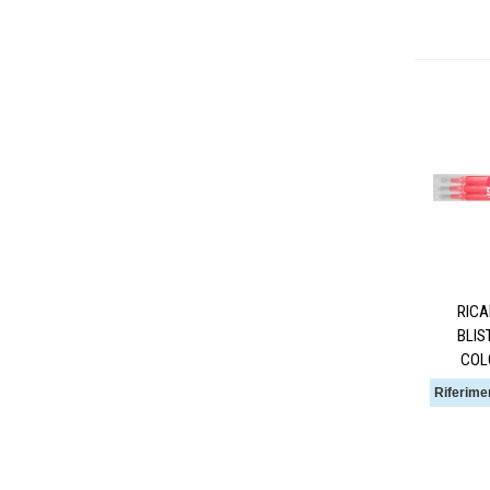
RICA
BLIS
COL
Riferime