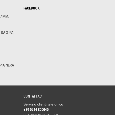
FACEBOOK
.7 MM.
DA 3 PZ.
PIA NERA
CONTATTACI
Servizio clienti telefonico
+39 0744 800040
Lun-Ven (8.30/16.30)