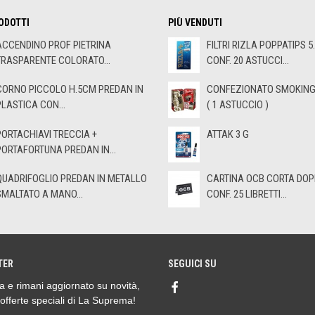
ODOTTI
PIÙ VENDUTI
ACCENDINO PROF PIETRINA
FILTRI RIZLA POPPATIPS 5
TRASPARENTE COLORATO...
CONF. 20 ASTUCCI...
CORNO PICCOLO H.5CM PREDAN IN
CONFEZIONATO SMOKING 
PLASTICA CON...
( 1 ASTUCCIO )
PORTACHIAVI TRECCIA +
ATTAK 3 G
PORTAFORTUNA PREDAN IN...
QUADRIFOGLIO PREDAN IN METALLO
CARTINA OCB CORTA DOP
SMALTATO A MANO...
CONF. 25 LIBRETTI...
TER
SEGUICI SU
ora e rimani aggiornato su novità,
 offerte speciali di La Suprema!