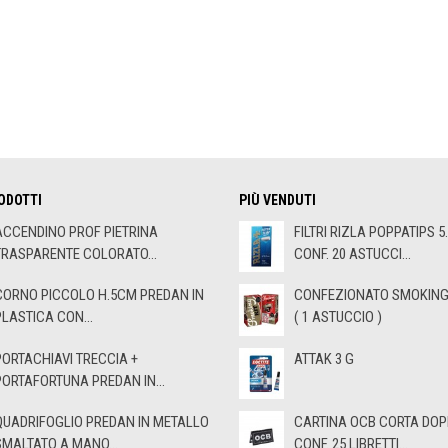
ODOTTI
PIÙ VENDUTI
ACCENDINO PROF PIETRINA
FILTRI RIZLA POPPATIPS 5
TRASPARENTE COLORATO...
CONF. 20 ASTUCCI...
CORNO PICCOLO H.5CM PREDAN IN
CONFEZIONATO SMOKING 
PLASTICA CON...
( 1 ASTUCCIO )
PORTACHIAVI TRECCIA +
ATTAK 3 G
PORTAFORTUNA PREDAN IN...
QUADRIFOGLIO PREDAN IN METALLO
CARTINA OCB CORTA DOP
SMALTATO A MANO...
CONF. 25 LIBRETTI...