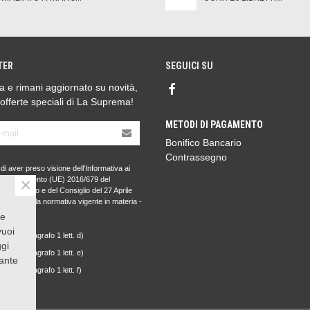
TER
SEGUICI SU
ora e rimani aggiornato su novità,
 offerte speciali di La Suprema!
METODI DI PAGAMENTO
Bonifico Bancario
Contrassegno
di aver preso visione dell'Informativa ai
×
l Regolamento (UE) 2016/679 del
to Europeo e del Consiglio del 27 Aprile
PR) e della normativa vigente in materia -
nformativa
.
 e
vuoi
i cui al paragrafo 1 lett. d)
ggi
i cui al paragrafo 1 lett. e)
ante
i cui al paragrafo 1 lett. f)