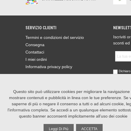
SERVIZIO CLIENTI
NEWSLET
Iscriviti 
Termini e condizioni del servizio
sconti ed
Consegna
Contattaci
I miei ordini
Informativa privacy policy
Dichiaro 
sensi de
Parlamen
2016 (GD
Leggi l'I
Questo sito può utilizzare cookies per migliorare la navigazione
mostrare contenuti e pubblicità in linea con le tue preferenze. Se 
Finalità d
saperne di più o negare il consenso a tutti o ad alcuni cookie, le
Finalità d
l'
informativa completa
. Se accedi a un qualunque elemento sottost
Finalità d
questo banner acconsenti implicitamente all’uso dei cookie
Leggi Di Più
ACCETTA