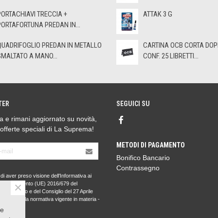
PORTACHIAVI TRECCIA +
ATTAK 3 G
PORTAFORTUNA PREDAN IN...
QUADRIFOGLIO PREDAN IN METALLO
CARTINA OCB CORTA DOP
SMALTATO A MANO...
CONF. 25 LIBRETTI...
TER
SEGUICI SU
ora e rimani aggiornato su novità,
 offerte speciali di La Suprema!
METODI DI PAGAMENTO
Bonifico Bancario
Contrassegno
di aver preso visione dell'Informativa ai
×
l Regolamento (UE) 2016/679 del
to Europeo e del Consiglio del 27 Aprile
PR) e della normativa vigente in materia -
nformativa
.
 e