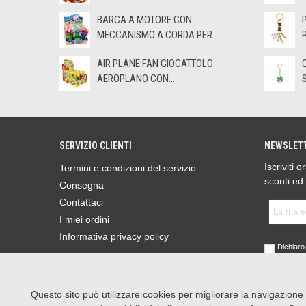
BARCA A MOTORE CON
MECCANISMO A CORDA PER...
AIR PLANE FAN GIOCATTOLO
AEROPLANO CON...
SERVIZIO CLIENTI
NEWSLET
Iscriviti 
Termini e condizioni del servizio
sconti ed
Consegna
Contattaci
I miei ordini
Informativa privacy policy
Dichiaro 
sensi de
Parlamen
2016 (GD
Leggi l'I
Questo sito può utilizzare cookies per migliorare la navigazione