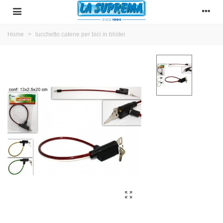
Home
>
lucchetto catene per bici in blister