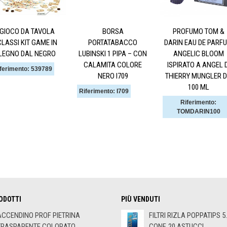
GIOCO DA TAVOLA
BORSA
PROFUMO TOM &
CLASSI KIT GAME IN
PORTATABACCO
DARIN EAU DE PARF
LEGNO DAL NEGRO
LUBINSKI 1 PIPA – CON
ANGELIC BLOOM
CALAMITA COLORE
ISPIRATO A ANGEL D
ferimento: 539789
NERO I709
THIERRY MUNGLER 
100 ML
Riferimento: I709
Riferimento:
TOMDARIN100
ODOTTI
PIÙ VENDUTI
ACCENDINO PROF PIETRINA
FILTRI RIZLA POPPATIPS 5
TRASPARENTE COLORATO...
CONF. 20 ASTUCCI...