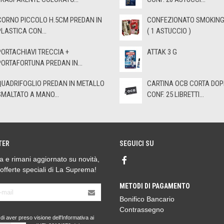
CORNO PICCOLO H.5CM PREDAN IN
CONFEZIONATO SMOKING 
PLASTICA CON...
( 1 ASTUCCIO )
PORTACHIAVI TRECCIA +
ATTAK 3 G
PORTAFORTUNA PREDAN IN...
QUADRIFOGLIO PREDAN IN METALLO
CARTINA OCB CORTA DOP
SMALTATO A MANO...
CONF. 25 LIBRETTI...
TER
SEGUICI SU
ora e rimani aggiornato su novità,
 offerte speciali di La Suprema!
METODI DI PAGAMENTO
Bonifico Bancario
Contrassegno
di aver preso visione dell'Informativa ai