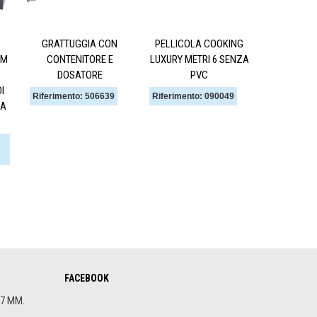
GRATTUGGIA CON
PELLICOLA COOKING
KIT NASO
UM
CONTENITORE E
LUXURY METRI 6 SENZA
ST
DOSATORE
PVC
Riferiment
I
Riferimento: 506639
Riferimento: 090049
DA
FACEBOOK
.7 MM.