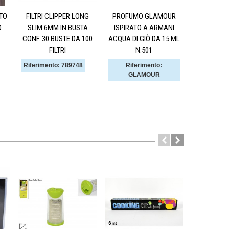
.TO
FILTRI CLIPPER LONG
PROFUMO GLAMOUR
FILTRI ENE
O
SLIM 6MM IN BUSTA
ISPIRATO A ARMANI
MENTOLO
CONF. 30 BUSTE DA 100
ACQUA DI GIÒ DA 15 ML
BUSTINE DA
FILTRI
N.501
Riferiment
Riferimento: 789748
Riferimento:
GLAMOUR