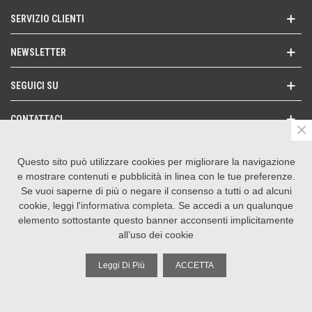
SERVIZIO CLIENTI
NEWSLETTER
SEGUICI SU
CONTATTACI
×
Questo sito può utilizzare cookies per migliorare la navigazione
©
2026 La Suprema Srl | P.IVA 01601620550
e mostrare contenuti e pubblicità in linea con le tue preferenze.
Realizzazione e-commerce by Operagrafica
Se vuoi saperne di più o negare il consenso a tutti o ad alcuni
cookie, leggi l'
informativa completa
. Se accedi a un qualunque
elemento sottostante questo banner acconsenti implicitamente
all’uso dei cookie
Leggi Di Più
ACCETTA
Colonna sinistra
Torna su